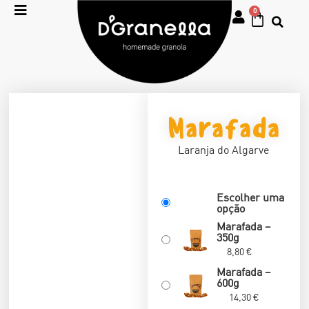
0
Marafada
Laranja do Algarve
Escolher uma
opção
Marafada –
350g
8,80
€
Marafada –
600g
14,30
€