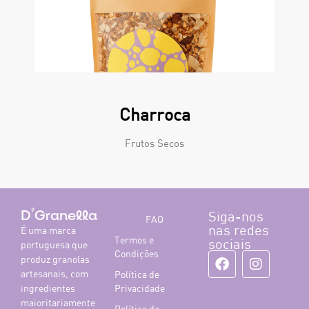
Charroca
Frutos Secos
Siga-nos
D'Granella
FAQ
nas redes
É uma marca
Termos e
sociais
portuguesa que
Condições
produz granolas
artesanais, com
Política de
ingredientes
Privacidade
maioritariamente
Política de