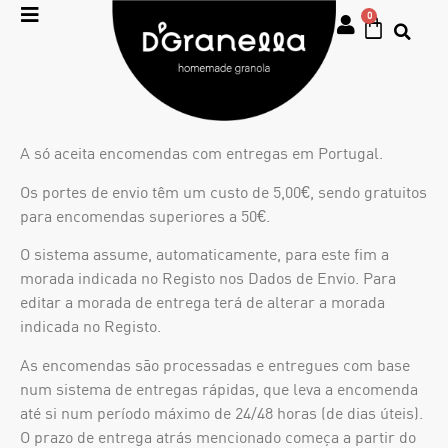
0
A só aceita encomendas com entregas em Portugal.
Os portes de envio têm um custo de 5,00€, sendo gratuitos
para encomendas superiores a 50€.
O sistema assume, automaticamente, para este fim a
morada indicada no Registo nos Dados de Envio. Para
editar a morada de entrega terá de alterar a morada
indicada no Registo.
As encomendas são processadas e entregues com base
num sistema de entregas rápidas, que leva a encomenda
até si num período máximo de 24/48 horas (de dias úteis).
O prazo de entrega atrás mencionado começa a partir do