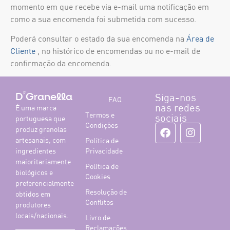
momento em que recebe via e-mail uma notificação em
como a sua encomenda foi submetida com sucesso.
Poderá consultar o estado da sua encomenda na
Área de
Cliente
, no histórico de encomendas ou no e-mail de
confirmação da encomenda.
Siga-nos
D'Granella
FAQ
nas redes
É uma marca
Termos e
sociais
portuguesa que
Condições
produz granolas
artesanais, com
Política de
ingredientes
Privacidade
maioritariamente
Política de
biológicos e
Cookies
preferencialmente
Resolução de
obtidos em
Conflitos
produtores
locais/nacionais.
Livro de
Reclamações